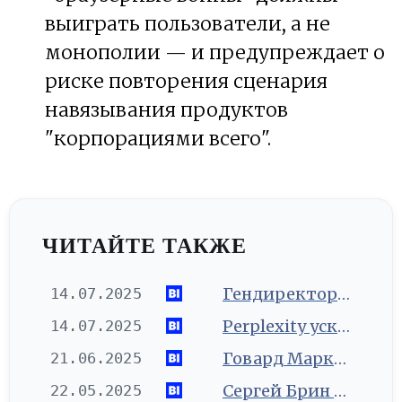
выиграть пользователи, а не
монополии — и предупреждает о
риске повторения сценария
навязывания продуктов
"корпорациями всего".
ЧИТАЙТЕ ТАКЖЕ
Гендиректор Perplexity о войнах AI-браузеров: "Гиганты копируют всё хорошее"
14.07.2025
Perplexity ускоряет разработку в 4 раза за счёт AI-кодинга — опыт и риски нового подхода
14.07.2025
Говард Маркс использовал Perplexity для написания нового мемо
21.06.2025
Сергей Брин передал акции Alphabet на $700 млн, не раскрывая получателя
22.05.2025