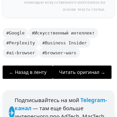
помощью искусственного интеллекта на
основе текста статьи.
#Google
#Искусственный интеллект
#Perplexity
#Business Insider
#ai-browser
#browser-wars
← Назад в ленту
Читать оригинал →
Подписывайтесь на мой
Telegram-
канал
— там еще больше
✈️
интересного про AdTech, MarTech,